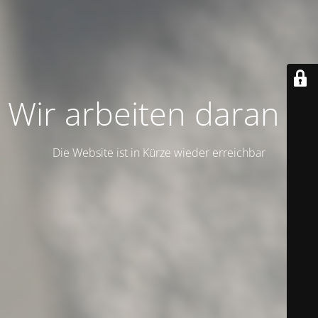
Wir arbeiten daran …
Die Website ist in Kürze wieder erreichbar