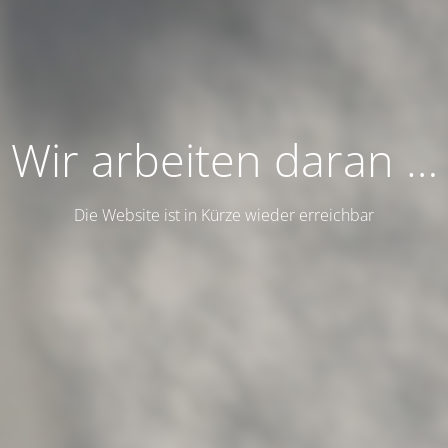
Wir arbeiten daran …
Die Website ist in Kürze wieder erreichbar