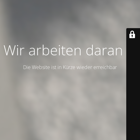
Wir arbeiten daran …
Die Website ist in Kürze wieder erreichbar